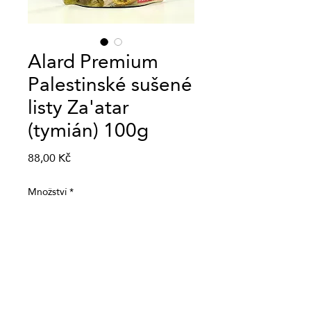
Alard Premium
Palestinské sušené
listy Za'atar
(tymián) 100g
Cena
88,00 Kč
Množství
*
Přidat do košíku
Alard Premium Palestinské