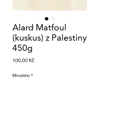
Alard Matfoul
(kuskus) z Palestiny
450g
Cena
100,00 Kč
Množství
*
Přidat do košíku
Alard Matfoul (kuskus) z
Palestiny 450g